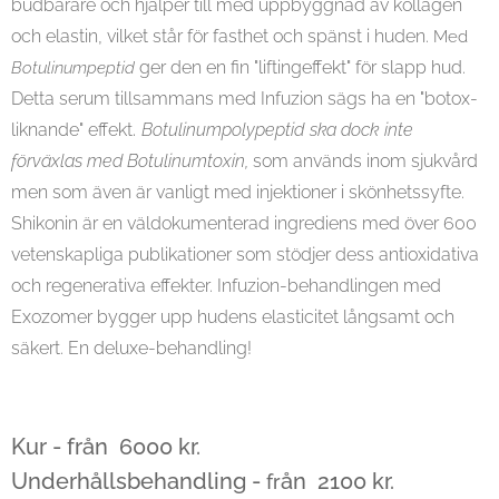
budbärare och hjälper till med uppbyggnad av kollagen
och elastin, vilket står för fasthet och spänst i huden.
Med
ger den en fin "liftingeffekt" för slapp hud.
Botulinumpeptid
Detta serum tillsammans med Infuzion sägs ha en "botox-
.
liknande" effekt
Botulinumpolypeptid
ska dock
inte
förväxlas med Botulinumtoxin,
som används inom sjukvård
men som även är vanligt med injektioner i skönhetssyfte.
Shikonin är en väldokumenterad ingrediens med över 600
vetenskapliga publikationer som stödjer dess antioxidativa
och regenerativa effekter. Infuzion-behandlingen med
Exozomer bygger upp hudens elasticitet långsamt och
säkert. En deluxe-behandling!
Kur - från
6000 kr.
Underhållsbehandling
-
ån
2100 kr.
fr