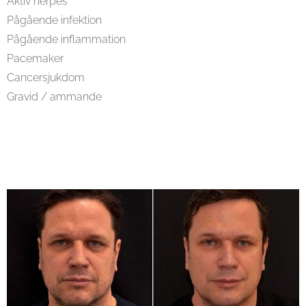
Aktiv herpes
Pågående infektion
Pågående inflammation
Pacemaker
Cancersjukdom
Gravid / ammande