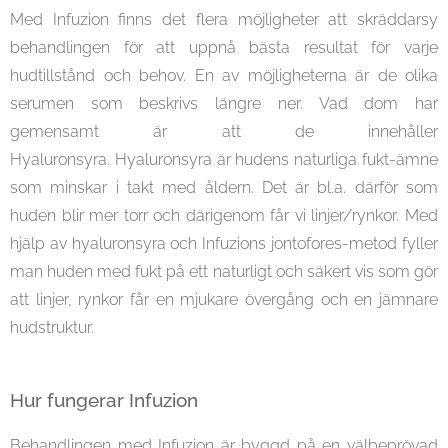
Med Infuzion finns det flera möjligheter att skräddarsy
behandlingen för att uppnå bästa resultat för varje
hudtillstånd och behov. En av möjligheterna är de olika
serumen som beskrivs längre ner. Vad dom har
gemensamt är att de innehåller
Hyaluronsyra. Hyaluronsyra är hudens naturliga fukt-ämne
som minskar i takt med åldern. Det är bl.a. därför som
huden blir mer torr och därigenom får vi linjer/rynkor. Med
hjälp av hyaluronsyra och Infuzions jontofores-metod fyller
man huden med fukt på ett naturligt och säkert vis som gör
att linjer, rynkor får en mjukare övergång och en jämnare
hudstruktur.
Hur fungerar Infuzion
Behandlingen med Infuzion är byggd på en välbeprövad