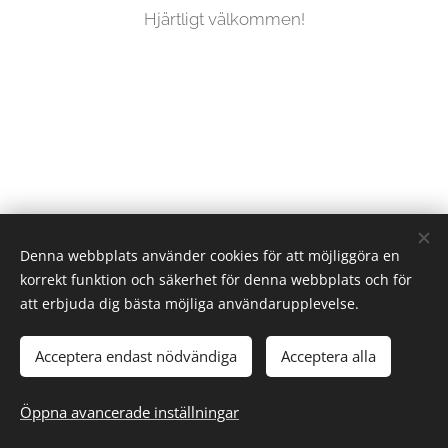
Hjärtligt välkommen!
Denna webbplats använder cookies för att möjliggöra en
korrekt funktion och säkerhet för denna webbplats och för
att erbjuda dig bästa möjliga användarupplevelse.
Acceptera endast nödvändiga
Acceptera alla
Vision hudvård 2024-2026
Öppna avancerade inställningar
Cookies
Alla rättigheter reserverade